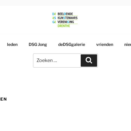
RSGENOOTSCHAP
leden
DSG Jong
deDSGgalerie
vrienden
nie
Zoeken
Zoeken
naar:
DEN