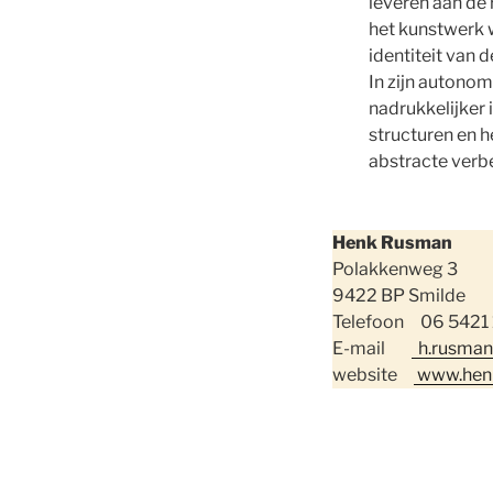
leveren aan de r
het kunstwerk w
identiteit van 
In zijn auton
nadrukkelijker
structuren en h
abstracte verb
Henk Rusman
Polakkenweg 3
9422 BP Smilde
Telefoon 06 5421
E-mail
h.rusman
website
www.henk