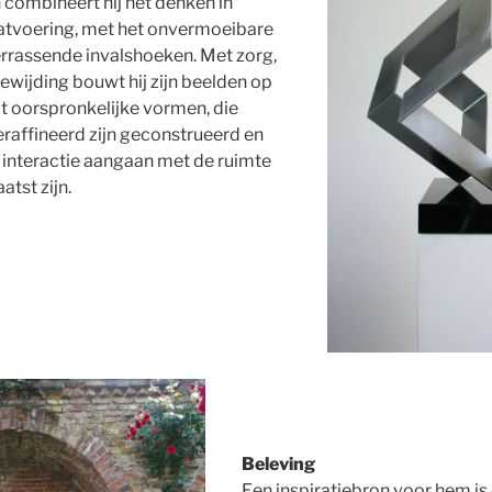
n combineert hij het denken in
atvoering, met het onvermoeibare
rrassende invalshoeken. Met zorg,
ewijding bouwt hij zijn beelden op
t oorspronkelijke vormen, die
eraffineerd zijn geconstrueerd en
 interactie aangaan met de ruimte
atst zijn.
Beleving
Een inspiratiebron voor hem i