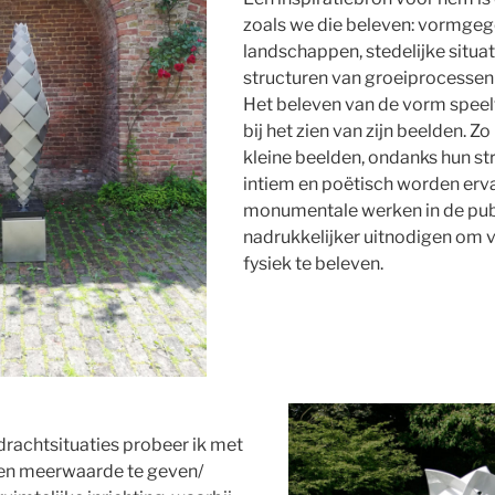
zoals we die beleven: vormge
landschappen, stedelijke situat
structuren van groeiprocessen
Het beleven van de vorm speelt 
bij het zien van zijn beelden. Z
kleine beelden, ondanks hun str
intiem en poëtisch worden ervar
monumentale werken in de pub
nadrukkelijker uitnodigen om 
fysiek te beleven.
drachtsituaties probeer ik met
een meerwaarde te geven/