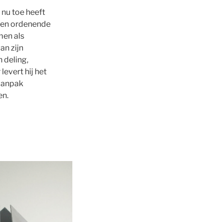
 nu toe heeft
 een ordenende
men als
an zijn
 deling,
levert hij het
 aanpak
en.