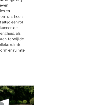
geven
ies en
 om ons heen.
altijd een rol
o kunnen de
engheid, als
en, terwijl de
lieke ruimte
vorm en ruimte