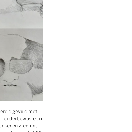
wereld gevuld met
 het onderbewuste en
donker en vreemd,