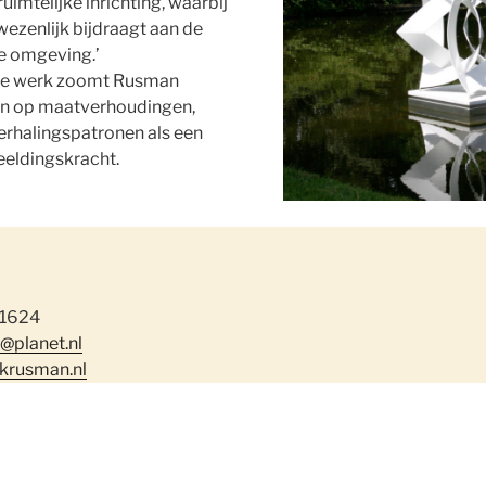
uimtelijke inrichting, waarbij
ezenlijk bijdraagt aan de
de omgeving.’
ome werk zoomt Rusman
 in op maatverhoudingen,
erhalingspatronen als een
eeldingskracht.
 1624
@planet.nl
rusman.nl