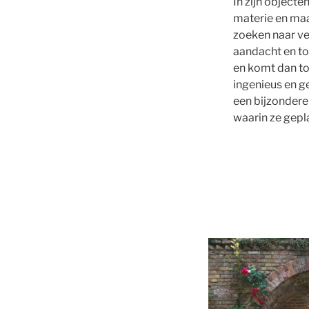
In zijn objecte
materie en ma
zoeken naar ve
aandacht en to
en komt dan to
ingenieus en g
een bijzondere
waarin ze gepla