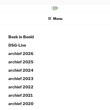
Ga
naar
DRENTS
Beeldende Kunstenaars Vereniging Drenthe
de
SCHILDERSGENOOTSCHAP
Menu
inhoud
Beek in Beeld
DSG-Live
archief 2026
archief 2025
archief 2024
archief 2023
archief 2022
archief 2021
archief 2020