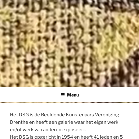
DRENTS
Beeldende Kunstenaars Vereniging Drenthe
SCHILDERSGENOOTSCHAP
Menu
Het DSG is de Beeldende Kunstenaars Vereniging
Drenthe en heeft een galerie waar het eigen werk
en/of werk van anderen exposeert.
Het DSG is opgericht in 1954 en heeft 41 leden en 5