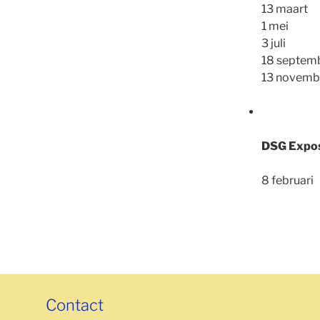
13 maart 
1 mei – 
3 juli –
18 septem
13 novemb
DSG
Expos
8 februa
Contact