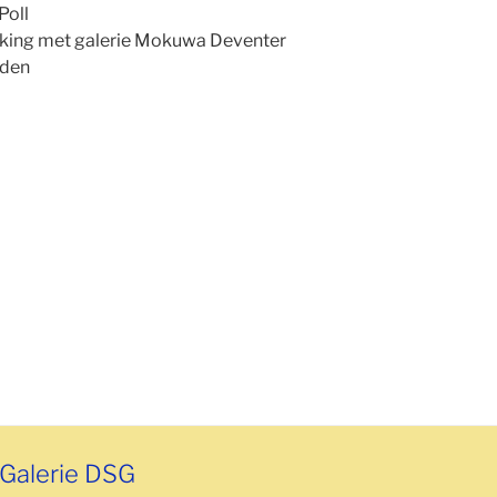
oll
 met galerie Mokuwa Deventer
eden
Galerie DSG