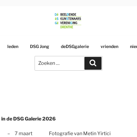
RSGENOOTSCHAP
leden
DSG Jong
deDSGgalerie
vrienden
nie
Zoeken
Zoeken
naar:
 in de DSG Galerie 2026
i – 7 maart Fotografie van Metin Yirtici