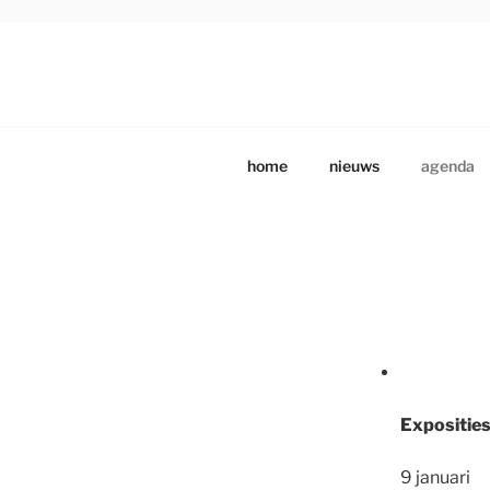
Ga
naar
de
DRENTS SCHILDE
Beeldende Kunstenaars Vereniging Drenthe
inhoud
home
nieuws
agenda
Exposities
9 januar