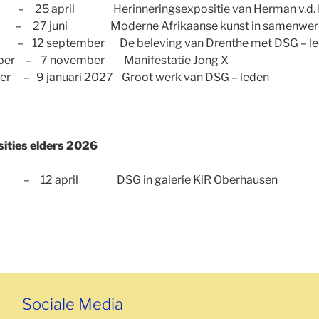
– 25 april Herinneringsexpositie van Herman v.d. P
27 juni Moderne Afrikaanse kunst in samenwerking
 12 september De beleving van Drenthe met DSG – l
ber – 7 november Manifestatie Jong X
er – 9 januari 2027 Groot werk van DSG – leden
ities elders 2026
ri – 12 april DSG in galerie KiR Oberhausen
Sociale Media