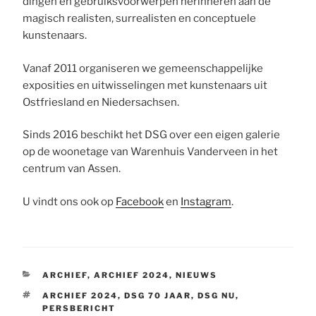
dingen en gebruiksvoorwerpen herinneren aan de
magisch realisten, surrealisten en conceptuele
kunstenaars.
Vanaf 2011 organiseren we gemeenschappelijke
exposities en uitwisselingen met kunstenaars uit
Ostfriesland en Niedersachsen.
Sinds 2016 beschikt het DSG over een eigen galerie
op de woonetage van Warenhuis Vanderveen in het
centrum van Assen.
U vindt ons ook op
Facebook
en
Instagram
.
CATEGORIEËN
ARCHIEF
,
ARCHIEF 2024
,
NIEUWS
TAGS
ARCHIEF 2024
,
DSG 70 JAAR
,
DSG NU
,
PERSBERICHT