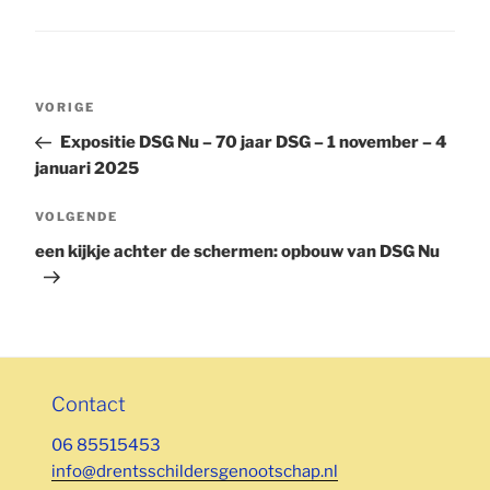
Bericht
Vorig
VORIGE
navigatie
bericht
Expositie DSG Nu – 70 jaar DSG – 1 november – 4
januari 2025
Volgend
VOLGENDE
bericht
een kijkje achter de schermen: opbouw van DSG Nu
Contact
06 85515453
info@drentsschildersgenootschap.nl