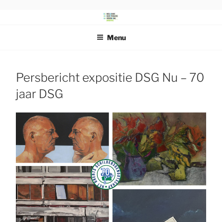
Ga
naar
DRENTS
Beeldende Kunstenaars Vereniging Drenthe
de
SCHILDERSGENOOTSCHAP
Menu
inhoud
Persbericht expositie DSG Nu – 70
jaar DSG