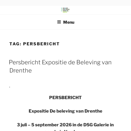
Ga
naar
DRENTS
Beeldende Kunstenaars Vereniging Drenthe
de
SCHILDERSGENOOTSCHAP
Menu
inhoud
TAG:
PERSBERICHT
Persbericht Expositie de Beleving van
Drenthe
PERSBERICHT
Expositie De beleving van Drenthe
3 juli – 5 september 2026 in de DSG Galerie in