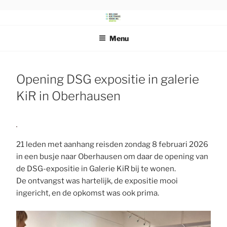
Ga
naar
DRENTS
Beeldende Kunstenaars Vereniging Drenthe
de
SCHILDERSGENOOTSCHAP
Menu
inhoud
Opening DSG expositie in galerie
KiR in Oberhausen
21 leden met aanhang reisden zondag 8 februari 2026
in een busje naar Oberhausen om daar de opening van
de DSG-expositie in Galerie KiR bij te wonen.
De ontvangst was hartelijk, de expositie mooi
ingericht, en de opkomst was ook prima.