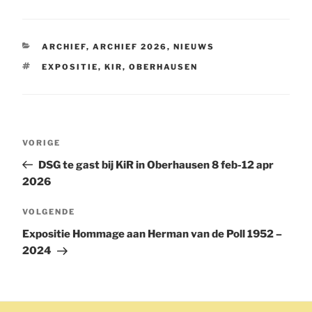
CATEGORIEËN
ARCHIEF
,
ARCHIEF 2026
,
NIEUWS
TAGS
EXPOSITIE
,
KIR
,
OBERHAUSEN
Bericht
Vorig
VORIGE
navigatie
bericht
DSG te gast bij KiR in Oberhausen 8 feb-12 apr
2026
Volgend
VOLGENDE
bericht
Expositie Hommage aan Herman van de Poll 1952 –
2024