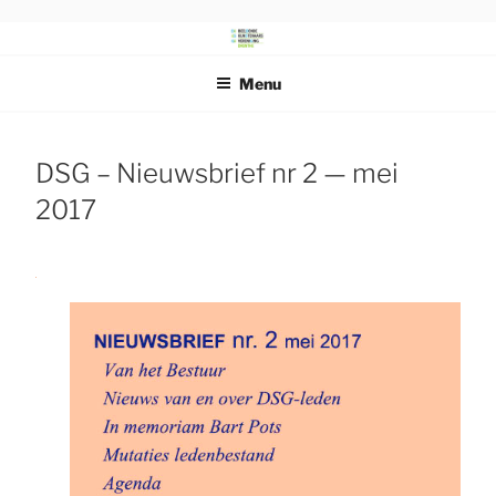
Ga
naar
DRENTS
Beeldende Kunstenaars Vereniging Drenthe
de
SCHILDERSGENOOTSCHAP
Menu
inhoud
DSG – Nieuwsbrief nr 2 — mei
2017