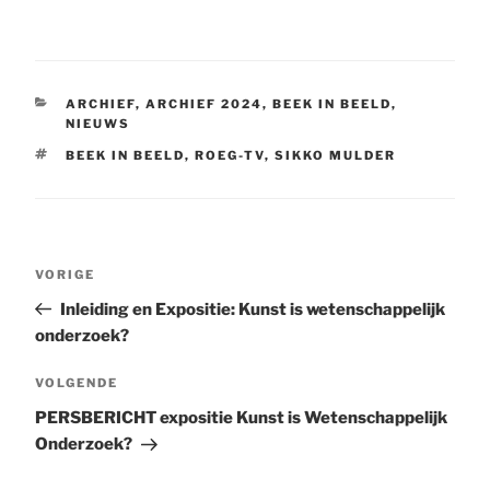
CATEGORIEËN
ARCHIEF
,
ARCHIEF 2024
,
BEEK IN BEELD
,
NIEUWS
TAGS
BEEK IN BEELD
,
ROEG-TV
,
SIKKO MULDER
Bericht
Vorig
VORIGE
navigatie
bericht
Inleiding en Expositie: Kunst is wetenschappelijk
onderzoek?
Volgend
VOLGENDE
bericht
PERSBERICHT expositie Kunst is Wetenschappelijk
Onderzoek?