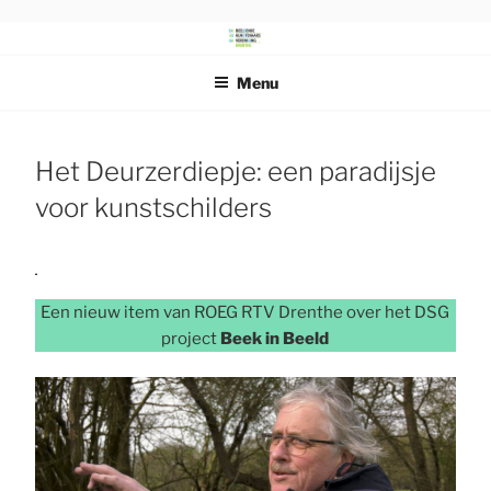
Ga
naar
DRENTS
Beeldende Kunstenaars Vereniging Drenthe
de
SCHILDERSGENOOTSCHAP
Menu
inhoud
Het Deurzerdiepje: een paradijsje
voor kunstschilders
Een nieuw item van ROEG RTV Drenthe over het DSG
project
Beek in Beeld