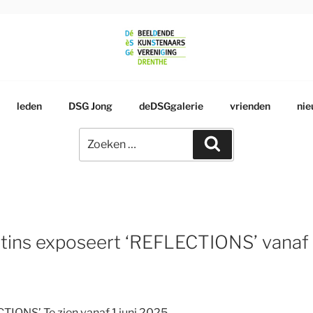
RSGENOOTSCHAP
leden
DSG Jong
deDSGgalerie
vrienden
nie
Zoeken
Zoeken
naar:
ins exposeert ‘REFLECTIONS’ vanaf 1
IONS’ Te zien vanaf 1 juni 2025