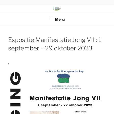
Ga
naar
DRENTS
Beeldende Kunstenaars Vereniging Drenthe
de
SCHILDERSGENOOTSCHAP
Menu
inhoud
Expositie Manifestatie Jong VII : 1
september – 29 oktober 2023