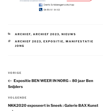
CATEGORIEËN
ARCHIEF
,
ARCHIEF 2023
,
NIEUWS
TAGS
ARCHIEF 2023
,
EXPOSITIE
,
MANIFESTATIE
JONG
Bericht
Vorig
VORIGE
navigatie
bericht
Expositie BEN WEER IN NORG – 80 jaar Ben
Snijders
Volgend
VOLGENDE
bericht
NKK2020 exposeert in Sneek : Galerie BAX Kunst