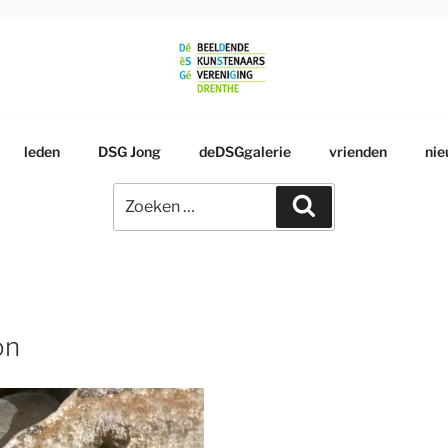
RSGENOOTSCHAP
leden
DSG Jong
deDSGgalerie
vrienden
nie
Zoeken
Zoeken
naar:
on