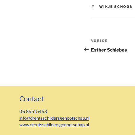
TAGS
WIKJE SCHOON
Bericht
Vorig
VORIGE
navigatie
bericht
Esther Schlebos
Contact
06 85515453
info@drentsschildersgenootschap.nl
www.drentsschildersgenootschap.nl