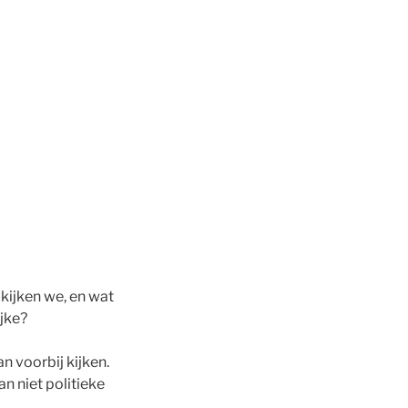
kijken we, en wat
jke?
n voorbij kijken.
n niet politieke