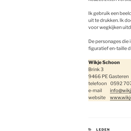
Ik gebruik een beel
uit te drukken. Ik d
voor wegkijken uitd
De personages die ik
figuratief en-taille 
Wikje Schoon
Brink 3
9466 PE Gasteren
telefoon 0592 70
e-mail
info@wik
website
www.wikj
CATEGORIEËN
LEDEN