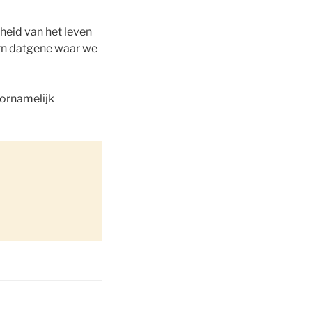
heid van het leven
kern datgene waar we
oornamelijk