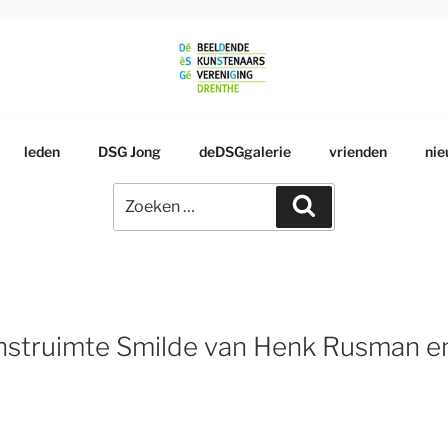
RSGENOOTSCHAP
leden
DSG Jong
deDSGgalerie
vrienden
nie
Zoeken
Zoeken
naar:
struimte Smilde van Henk Rusman en D