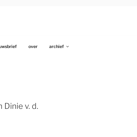
uwsbrief
over
archief
inie v. d.