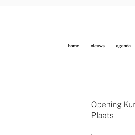
Ga
naar
de
DRENTS SCHILDE
Beeldende Kunstenaars Vereniging Drenthe
inhoud
home
nieuws
agenda
Opening Kun
Plaats