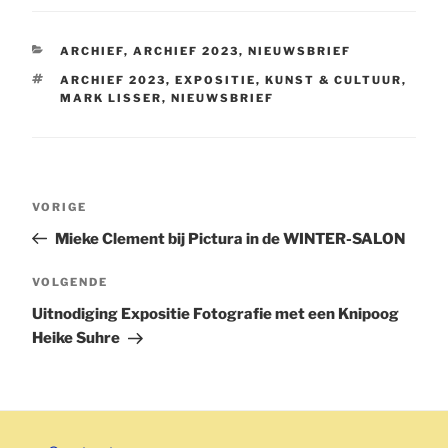
CATEGORIEËN
ARCHIEF
,
ARCHIEF 2023
,
NIEUWSBRIEF
TAGS
ARCHIEF 2023
,
EXPOSITIE
,
KUNST & CULTUUR
,
MARK LISSER
,
NIEUWSBRIEF
Bericht
Vorig
VORIGE
navigatie
bericht
Mieke Clement bij Pictura in de WINTER-SALON
Volgend
VOLGENDE
bericht
Uitnodiging Expositie Fotografie met een Knipoog
Heike Suhre