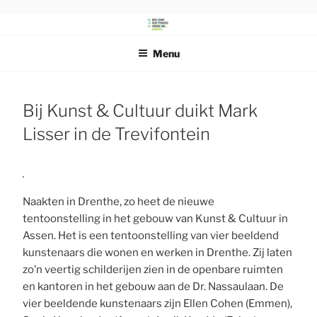
Ga
naar
DRENTS
Beeldende Kunstenaars Vereniging Drenthe
de
SCHILDERSGENOOTSCHAP
Menu
inhoud
Bij Kunst & Cultuur duikt Mark
Lisser in de Trevifontein
Naakten in Drenthe, zo heet de nieuwe
tentoonstelling in het gebouw van Kunst & Cultuur in
Assen. Het is een tentoonstelling van vier beeldend
kunstenaars die wonen en werken in Drenthe. Zij laten
zo’n veertig schilderijen zien in de openbare ruimten
en kantoren in het gebouw aan de Dr. Nassaulaan. De
vier beeldende kunstenaars zijn Ellen Cohen (Emmen),