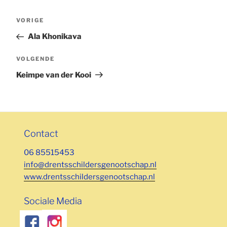
Bericht
Vorig
VORIGE
navigatie
bericht
Ala Khonikava
Volgend
VOLGENDE
bericht
Keimpe van der Kooi
Contact
06 85515453
info@drentsschildersgenootschap.nl
www.drentsschildersgenootschap.nl
Sociale Media