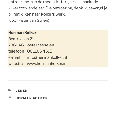
ontroert hem in de meest letterlijke zin, maakt de
kijker tot wandelaar. Die ontroering, denk ik, bevangt je
bij het kijken naar Kolkers werk.
(door Peter van Strien)
Herman Kolker
Beatrixlaan 21
7861 AG Oosterhesselen
telefoon 06 1106 4615
e-mail
info@hermankolker.nl
website
www.hermankolker.nl
CATEGORIEËN
LEDEN
TAGS
HERMAN KOLKER