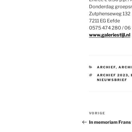
Donderdag groepsro
Zutphenseweg 132
7211 EG Eefde
0575 474 280 / 06
www.galeriestijl.nl
CATEGORIEËN
ARCHIEF
,
ARCHI
TAGS
ARCHIEF 2023
,
NIEUWSBRIEF
Bericht
Vorig
VORIGE
navigatie
bericht
In memoriam Frans 