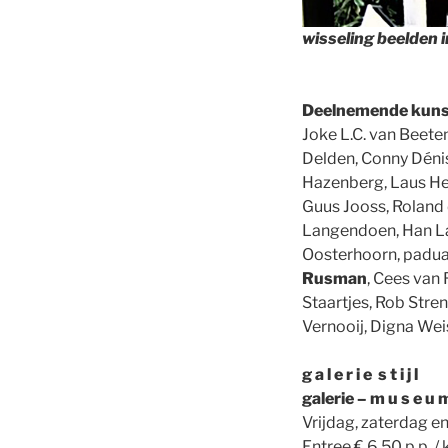
wisseling beelden i
Deelnemende kunst
Joke L.C. van Beete
Delden, Conny Dénis,
Hazenberg, Laus Hee
Guus Jooss, Roland
Langendoen, Han La
Oosterhoorn, padua-i
Rusman
, Cees van
Staartjes, Rob Stre
Vernooij, Digna Wei
g a l e r i e s t i j l
galerie – m u s e u
Vrijdag, zaterdag e
Entree € 6.50 p.p. / k