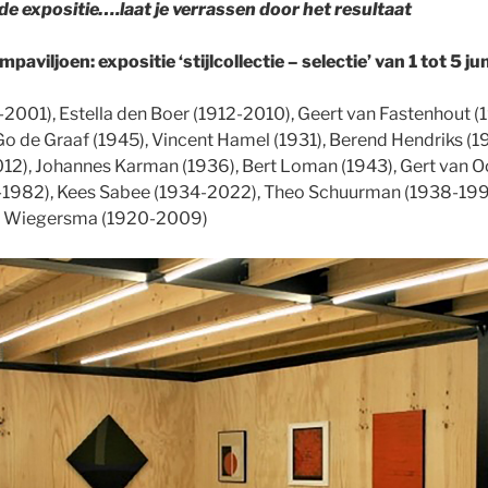
e expositie….laat je verrassen door het resultaat
aviljoen: expositie ‘stijlcollectie – selectie’ van 1 tot 5 j
001), Estella den Boer (1912-2010), Geert van Fastenhout (
Go de Graaf (1945), Vincent Hamel (1931), Berend Hendriks (1
2), Johannes Karman (1936), Bert Loman (1943), Gert van O
-1982), Kees Sabee (1934-2022), Theo Schuurman (1938-1999
er Wiegersma (1920-2009)