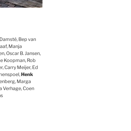
l Damsté, Bep van
raaf, Manja
n, Oscar B. Jansen,
ske Koopman, Rob
 Carry Meijer, Ed
menspoel,
Henk
ngenberg, Marga
ja Verhage, Coen
ns