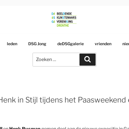
RSGENOOTSCHAP
leden
DSG Jong
deDSGgalerie
vrienden
nie
Zoeken
Zoeken
naar:
enk in Stijl tijdens het Paasweekend 
l
en
Henk Rusman
nemen deel aan de nieuwe expositie in Gale