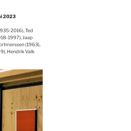
uni 2023
1935-2016), Ted
918-1997), Jaap
ortmerssen (1963),
), Hendrik Valk