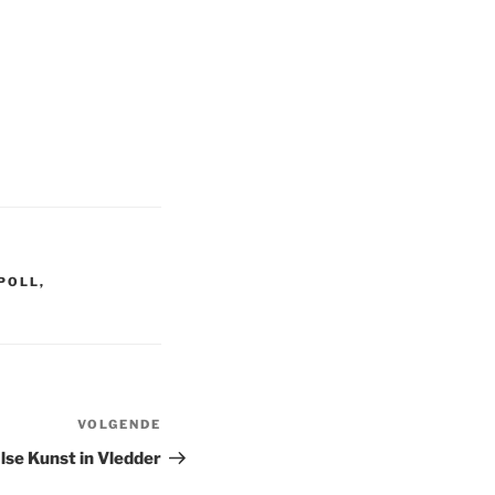
 POLL
,
VOLGENDE
Volgend
bericht
lse Kunst in Vledder