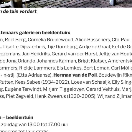
n de tuin vordert
enaars galerie en beeldentuin:
m, Roel Berg, Cornelia Bruinewoud, Alice Busschers, Chr. Pau
 Lisette Dijksterhuis, Tije Domburg, Ardje de Graaf, Eef de G
zemans, Jan Hendriks, Gerard van der Horst, Jeltje van Houte
 de Jong Orlando, Johannes Karman, Brigit Klatser, Amerent
mmers, Riekje Lammers, Els Lemkes, Bert Loman, Carl Möller,
n-stijl (Etta Adriaanse),
Herman van de Poll
, Boudewijn Rik
 Rutten, Kees Sabee (1934-2022), Loes van Schaaijk, Elly Sli
ng, Eugène Terwindt, Mirjam Tiggeloven, Gerard Velthuis, Mar
ss, Piet Zegveld, Henk Zweerus (1920-2005), Wijnand Zijlma
 m – beeldentuin
n zondag van 13.00 tot 17.00 uur
inderen tot 12 jr. gratis