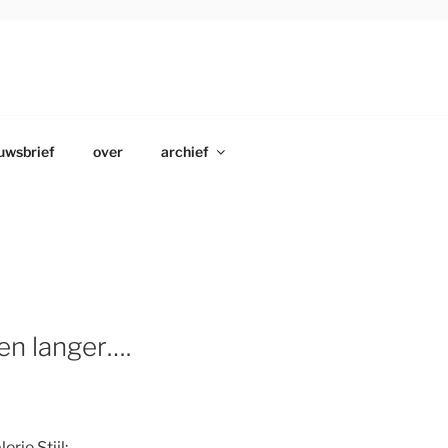
uwsbrief
over
archief
en langer….
rie Stijl: