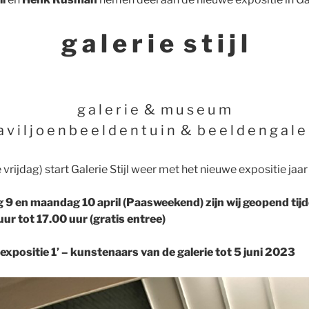
g a l e r i e s t i j l
g a l e r i e & m u s e u m
a v i l j o e n b e e l d e n t u i n & b e e l d e n g a l e r
 vrijdag) start Galerie Stijl weer met het nieuwe expositie jaa
 9 en maandag 10 april (Paasweekend) zijn wij geopend ti
ur tot 17.00 uur (gratis entree)
sexpositie 1’ – kunstenaars van de galerie tot 5 juni 2023