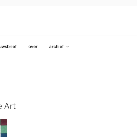
uwsbrief
over
archief
e Art