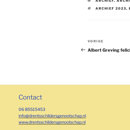
CATEGORIEËN
ARCHIEF
,
ARCHI
TAGS
ARCHIEF 2023
,
Bericht
Vorig
VORIGE
navigatie
bericht
Albert Greving felic
Contact
06 85515453
info@drentsschildersgenootschap.nl
www.drentsschildersgenootschap.nl