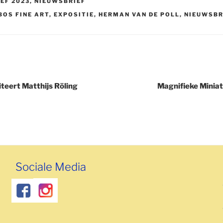
EF 2023
,
NIEUWSBRIEF
BOS FINE ART
,
EXPOSITIE
,
HERMAN VAN DE POLL
,
NIEUWSBR
iteert Matthijs Röling
Magnifieke Minia
Sociale Media