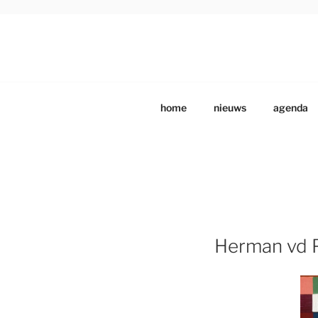
Ga
naar
de
DRENTS SCHILDE
Beeldende Kunstenaars Vereniging Drenthe
inhoud
home
nieuws
agenda
Herman vd P