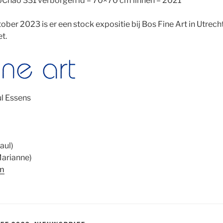
Chao 331 verborgen id – 70×70 cm linnen – 2021
tober 2023 is er een stock expositie bij Bos Fine Art in Utre
t.
l Essens
aul)
arianne)
om