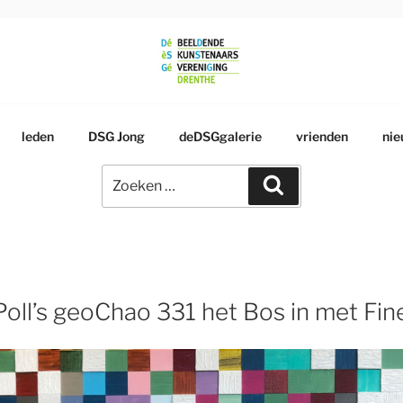
RSGENOOTSCHAP
leden
DSG Jong
deDSGgalerie
vrienden
nie
Zoeken
Zoeken
naar:
oll’s geoChao 331 het Bos in met Fin