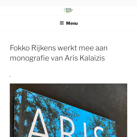
Ga
naar
DRENTS
Beeldende Kunstenaars Vereniging Drenthe
de
SCHILDERSGENOOTSCHAP
Menu
inhoud
Fokko Rijkens werkt mee aan
monografie van Aris Kalaizis