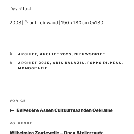
Das Ritual
2008 | Öl auf Leinwand | 150 x 180 cm 0x180
CATEGORIEËN
ARCHIEF
,
ARCHIEF 2025
,
NIEUWSBRIEF
TAGS
ARCHIEF 2025
,
ARIS KALAZIS
,
FOKKO RIJKENS
,
MONOGRAFIE
Bericht
Vorig
VORIGE
navigatie
bericht
Belvédère Assen Cultuurmaanden Oekraíne
Volgend
VOLGENDE
bericht
Wilhelmina Zoutewelle – Open Atelierroute