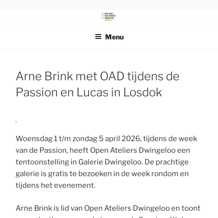
Ga
naar
DRENTS
Beeldende Kunstenaars Vereniging Drenthe
de
SCHILDERSGENOOTSCHAP
Menu
inhoud
Arne Brink met OAD tijdens de
Passion en Lucas in Losdok
Woensdag 1 t/m zondag 5 april 2026, tijdens de week
van de Passion, heeft Open Ateliers Dwingeloo een
tentoonstelling in Galerie Dwingeloo. De prachtige
galerie is gratis te bezoeken in de week rondom en
tijdens het evenement.
Arne Brink is lid van Open Ateliers Dwingeloo en toont