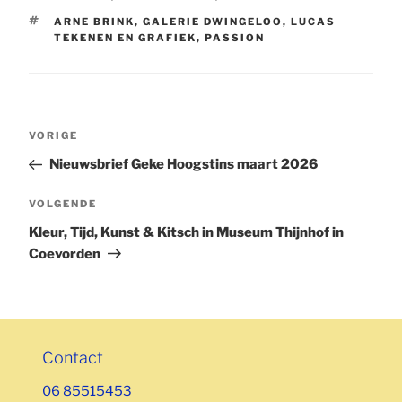
TAGS
ARNE BRINK
,
GALERIE DWINGELOO
,
LUCAS
TEKENEN EN GRAFIEK
,
PASSION
Bericht
Vorig
VORIGE
navigatie
bericht
Nieuwsbrief Geke Hoogstins maart 2026
Volgend
VOLGENDE
bericht
Kleur, Tijd, Kunst & Kitsch in Museum Thijnhof in
Coevorden
Contact
06 85515453