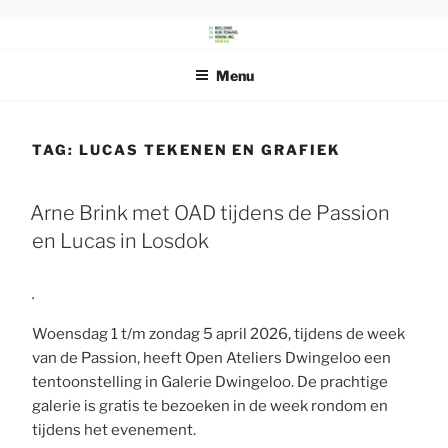
Ga
naar
DRENTS
Beeldende Kunstenaars Vereniging Drenthe
de
SCHILDERSGENOOTSCHAP
Menu
inhoud
TAG:
LUCAS TEKENEN EN GRAFIEK
Arne Brink met OAD tijdens de Passion
en Lucas in Losdok
Woensdag 1 t/m zondag 5 april 2026, tijdens de week
van de Passion, heeft Open Ateliers Dwingeloo een
tentoonstelling in Galerie Dwingeloo. De prachtige
galerie is gratis te bezoeken in de week rondom en
tijdens het evenement.