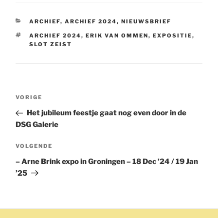
CATEGORIEËN
ARCHIEF
,
ARCHIEF 2024
,
NIEUWSBRIEF
TAGS
ARCHIEF 2024
,
ERIK VAN OMMEN
,
EXPOSITIE
,
SLOT ZEIST
Bericht
Vorig
VORIGE
navigatie
bericht
Het jubileum feestje gaat nog even door in de
DSG Galerie
Volgend
VOLGENDE
bericht
– Arne Brink expo in Groningen – 18 Dec ’24 / 19 Jan
’25