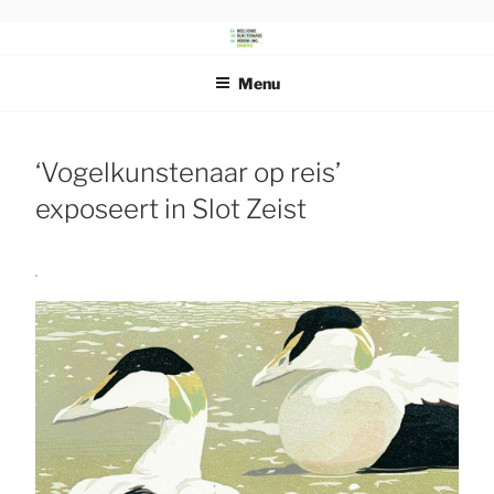
Ga
naar
DRENTS
Beeldende Kunstenaars Vereniging Drenthe
de
SCHILDERSGENOOTSCHAP
Menu
inhoud
‘Vogelkunstenaar op reis’
exposeert in Slot Zeist