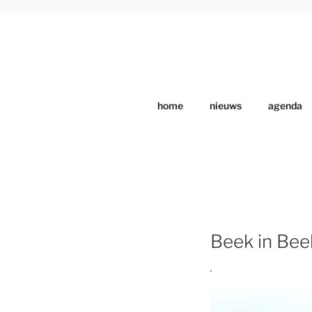
Ga
naar
de
DRENTS SCHILDE
Beeldende Kunstenaars Vereniging Drenthe
inhoud
home
nieuws
agenda
Beek in Be