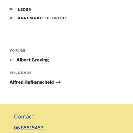
CATEGORIEËN
LEDEN
TAGS
ANNEMARIE DE GROOT
Bericht
Vorig
VORIGE
navigatie
bericht
Albert Greving
Volgend
VOLGENDE
bericht
Alfred Hafkenscheid
Contact
06 85515453