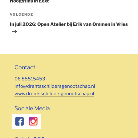
Hoogstins in Eext
Volgend
VOLGENDE
bericht
In juli 2026: Open Atelier bij Erik van Ommen in Vries
Contact
06 85515453
info@drentsschildersgenootschap.nl
www.drentsschildersgenootschap.nl
Sociale Media