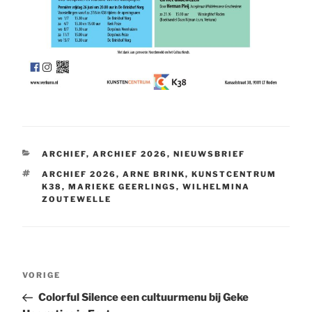
CATEGORIEËN
ARCHIEF
,
ARCHIEF 2026
,
NIEUWSBRIEF
TAGS
ARCHIEF 2026
,
ARNE BRINK
,
KUNSTCENTRUM
K38
,
MARIEKE GEERLINGS
,
WILHELMINA
ZOUTEWELLE
Bericht
Vorig
VORIGE
navigatie
bericht
Colorful Silence een cultuurmenu bij Geke