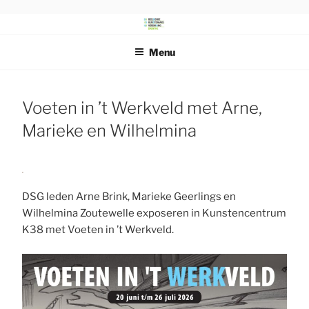
Ga
naar
DRENTS
Beeldende Kunstenaars Vereniging Drenthe
de
SCHILDERSGENOOTSCHAP
Menu
inhoud
Voeten in ’t Werkveld met Arne,
Marieke en Wilhelmina
DSG leden Arne Brink, Marieke Geerlings en
Wilhelmina Zoutewelle exposeren in Kunstencentrum
K38 met Voeten in ’t Werkveld.