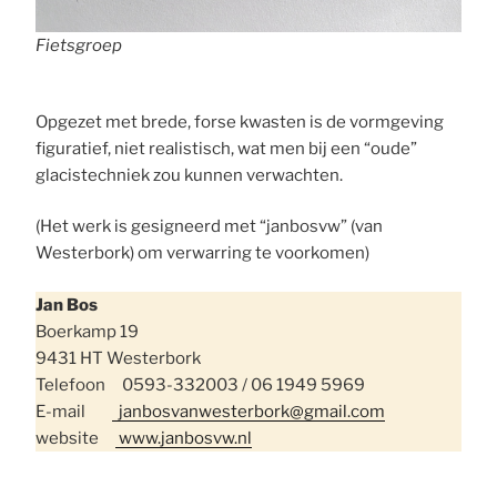
Fietsgroep
Opgezet met brede, forse kwasten is de vormgeving
figuratief, niet realistisch, wat men bij een “oude”
glacistechniek zou kunnen verwachten.
(Het werk is gesigneerd met “janbosvw” (van
Westerbork) om verwarring te voorkomen)
Jan Bos
Boerkamp 19
9431 HT Westerbork
Telefoon 0593-332003 / 06 1949 5969
E-mail
janbosvanwesterbork@gmail.com
website
www.janbosvw.nl