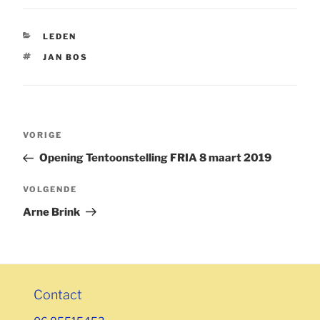
CATEGORIEËN
LEDEN
TAGS
JAN BOS
Bericht
Vorig
VORIGE
navigatie
bericht
Opening Tentoonstelling FRIA 8 maart 2019
Volgend
VOLGENDE
bericht
Arne Brink
Contact