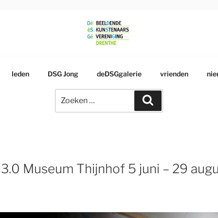
RSGENOOTSCHAP
leden
DSG Jong
deDSGgalerie
vrienden
nie
Zoeken
Zoeken
naar:
 3.0 Museum Thijnhof 5 juni – 29 aug