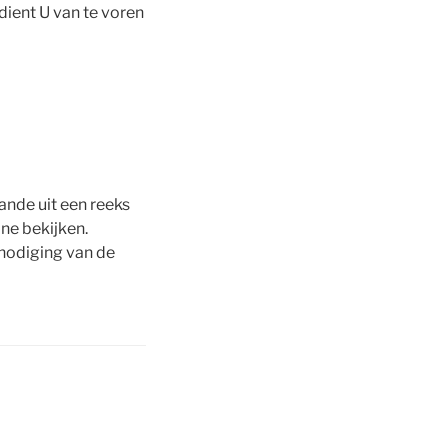
dient U van te voren
ande uit een reeks
ne bekijken.
tnodiging van de