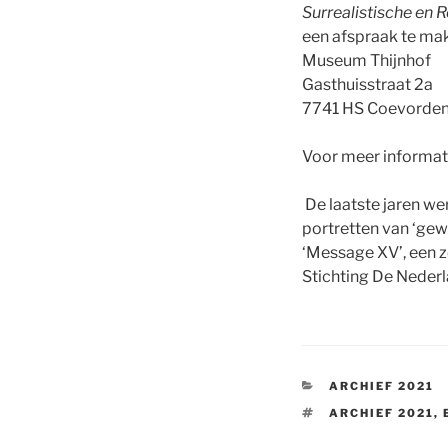
Surrealistische en R
een afspraak te ma
Museum Thijnhof
Gasthuisstraat 2a
7741 HS Coevorde
Voor meer informat
De laatste jaren we
portretten van ‘gew
‘Message XV’, een z
Stichting De Nederl
CATEGORIEËN
ARCHIEF 2021
TAGS
ARCHIEF 2021
,