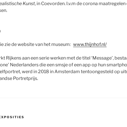
ealistische Kunst
, in Coevorden. I.v.m de corona maatregelen 
ken.
n
ie zie de website van het museum:
www.thijnhof.nl/
rkt Rijkens aan een serie werken met de titel ‘Message’, besta
one’ Nederlanders die een smsje of een app op hun smartpho
elfportret, werd in 2018 in Amsterdam tentoongesteld op ui
andse Portretprijs.
EXPOSITIES