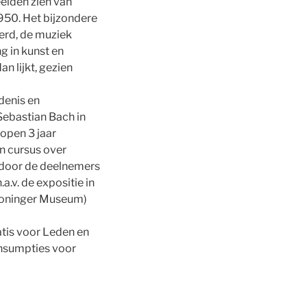
elden zien van
1950. Het bijzondere
erd, de muziek
g in kunst en
n lijkt, gezien
denis en
Sebastian Bach in
open 3 jaar
n cursus over
 door de deelnemers
.v. de expositie in
Groninger Museum)
atis voor Leden en
onsumpties voor