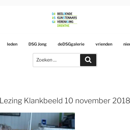
RSGENOOTSCHAP
leden
DSG Jong
deDSGgalerie
vrienden
nie
Zoeken
Zoeken
naar:
 Lezing Klankbeeld 10 november 201