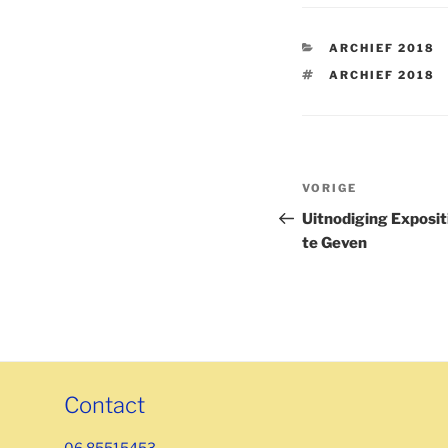
CATEGORIEËN
ARCHIEF 2018
TAGS
ARCHIEF 2018
Bericht
Vorig
VORIGE
navigatie
bericht
Uitnodiging Exposi
te Geven
Contact
06 85515453