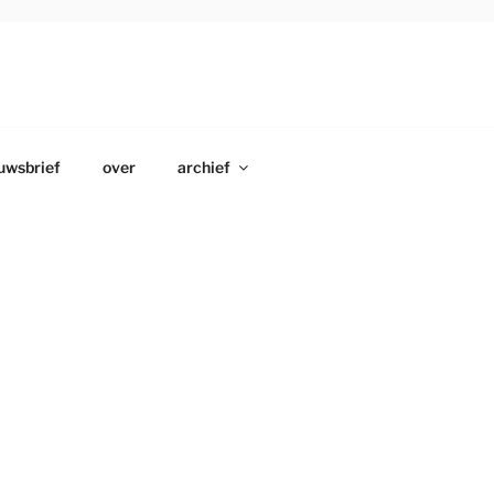
uwsbrief
over
archief
8