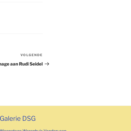
VOLGENDE
Volgend
bericht
age aan Rudi Seidel
Galerie DSG
Woonetage Warenhuis Vanderveen