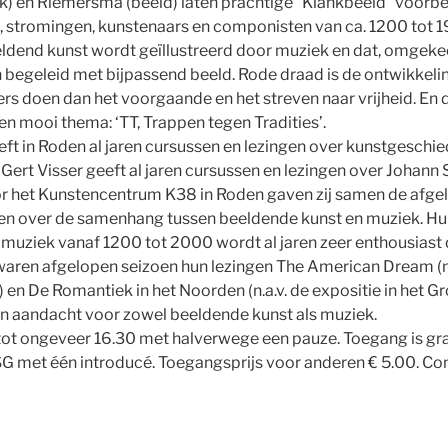
nk) en Riemersma (beeld) laten prachtige “Klankbeeld” voorbe
en, stromingen, kunstenaars en componisten van ca. 1200 tot 
eeldend kunst wordt geïllustreerd door muziek en dat, omgeke
egeleid met bijpassend beeld. Rode draad is de ontwikkelin
s doen dan het voorgaande en het streven naar vrijheid. En da
en mooi thema: ‘TT, Trappen tegen Tradities’.
t in Roden al jaren cursussen en lezingen over kunstgeschie
ert Visser geeft al jaren cursussen en lezingen over Johann 
r het Kunstencentrum K38 in Roden gaven zij samen de afgel
gen over de samenhang tussen beeldende kunst en muziek. Hu
 muziek vanaf 1200 tot 2000 wordt al jaren zeer enthousiast
aren afgelopen seizoen hun lezingen The American Dream (n.a
en De Romantiek in het Noorden (n.a.v. de expositie in het 
erin aandacht voor zowel beeldende kunst als muziek.
 tot ongeveer 16.30 met halverwege een pauze. Toegang is gr
SG met één introducé. Toegangsprijs voor anderen € 5.00. C