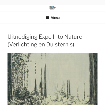
Ga
naar
DRENTS
Beeldende Kunstenaars Vereniging Drenthe
de
SCHILDERSGENOOTSCHAP
Menu
inhoud
Uitnodiging Expo Into Nature
(Verlichting en Duisternis)