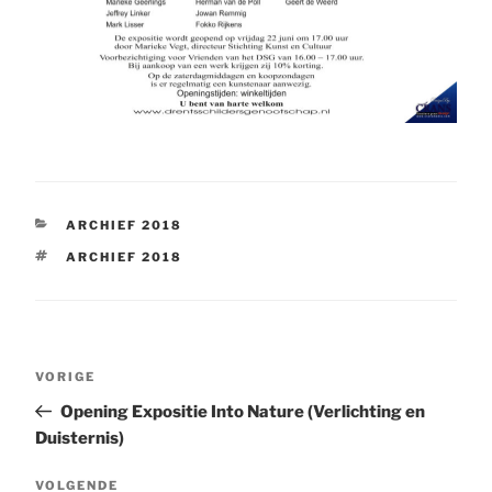
CATEGORIEËN
ARCHIEF 2018
TAGS
ARCHIEF 2018
Bericht
Vorig
VORIGE
navigatie
bericht
Opening Expositie Into Nature (Verlichting en
Duisternis)
Volgend
VOLGENDE