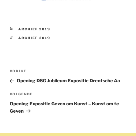
CATEGORIEËN
ARCHIEF 2019
TAGS
ARCHIEF 2019
Bericht
Vorig
VORIGE
navigatie
bericht
Opening DSG Jubileum Expositie Drentsche Aa
Volgend
VOLGENDE
bericht
Opening Expositie Geven om Kunst – Kunst om te
Geven