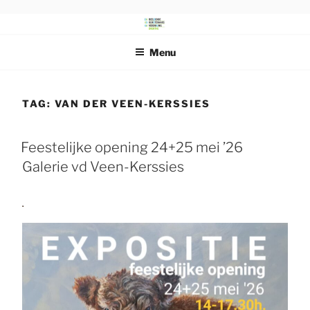
Ga
naar
DRENTS
Beeldende Kunstenaars Vereniging Drenthe
de
SCHILDERSGENOOTSCHAP
Menu
inhoud
TAG:
VAN DER VEEN-KERSSIES
Feestelijke opening 24+25 mei ’26
Galerie vd Veen-Kerssies