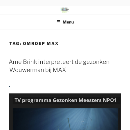
Ga
naar
DRENTS
Beeldende Kunstenaars Vereniging Drenthe
de
SCHILDERSGENOOTSCHAP
Menu
inhoud
TAG:
OMROEP MAX
Arne Brink interpreteert de gezonken
Wouwerman bij MAX