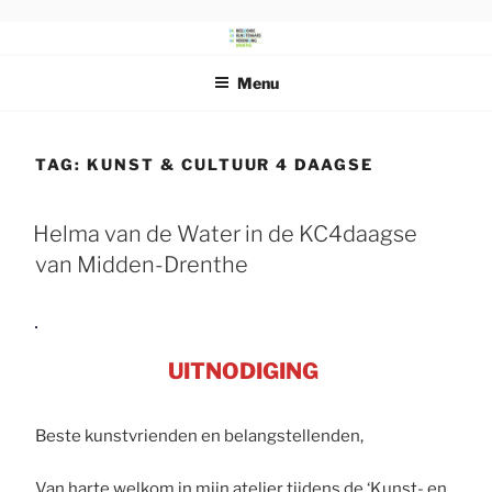
Ga
naar
DRENTS
Beeldende Kunstenaars Vereniging Drenthe
de
SCHILDERSGENOOTSCHAP
Menu
inhoud
TAG:
KUNST & CULTUUR 4 DAAGSE
Helma van de Water in de KC4daagse
van Midden-Drenthe
UITNODIGING
Beste kunstvrienden en belangstellenden,
Van harte welkom in mijn atelier tijdens de ‘Kunst- en