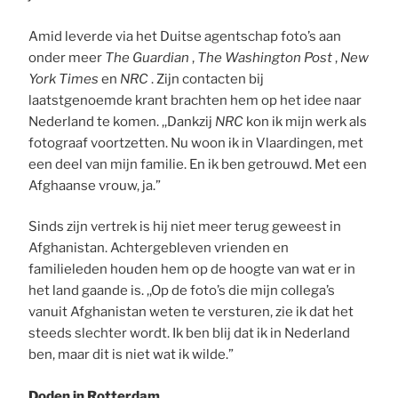
Amid leverde via het Duitse agentschap foto’s aan
onder meer
The Guardian
,
The Washington Post
,
New
York Times
en
NRC
. Zijn contacten bij
laatstgenoemde krant brachten hem op het idee naar
Nederland te komen. ,,Dankzij
NRC
kon ik mijn werk als
fotograaf voortzetten. Nu woon ik in Vlaardingen, met
een deel van mijn familie. En ik ben getrouwd. Met een
Afghaanse vrouw, ja.”
Sinds zijn vertrek is hij niet meer terug geweest in
Afghanistan. Achtergebleven vrienden en
familieleden houden hem op de hoogte van wat er in
het land gaande is. ,,Op de foto’s die mijn collega’s
vanuit Afghanistan weten te versturen, zie ik dat het
steeds slechter wordt. Ik ben blij dat ik in Nederland
ben, maar dit is niet wat ik wilde.”
Doden in Rotterdam