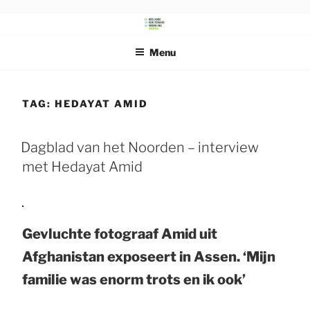
Ga
naar
DRENTS
Beeldende Kunstenaars Vereniging Drenthe
de
SCHILDERSGENOOTSCHAP
Menu
inhoud
TAG:
HEDAYAT AMID
Dagblad van het Noorden – interview
met Hedayat Amid
Gevluchte fotograaf Amid uit
Afghanistan exposeert in Assen. ‘Mijn
familie was enorm trots en ik ook’