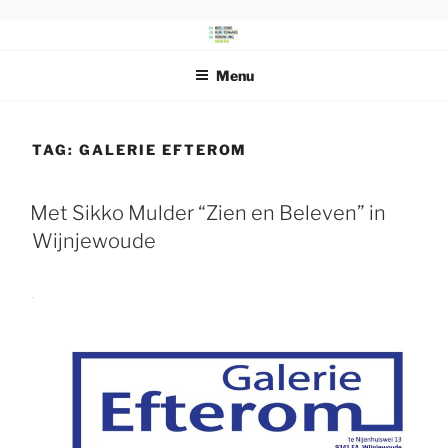
Ga
naar
DRENTS
Beeldende Kunstenaars Vereniging Drenthe
de
SCHILDERSGENOOTSCHAP
Menu
inhoud
TAG:
GALERIE EFTEROM
Met Sikko Mulder “Zien en Beleven” in
Wijnjewoude