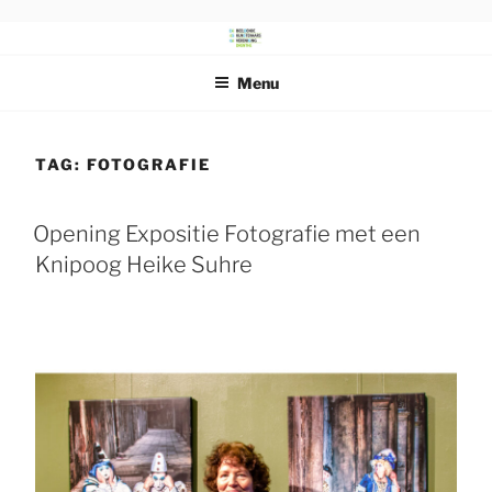
Ga
naar
DRENTS
Beeldende Kunstenaars Vereniging Drenthe
de
SCHILDERSGENOOTSCHAP
Menu
inhoud
TAG:
FOTOGRAFIE
Opening Expositie Fotografie met een
Knipoog Heike Suhre