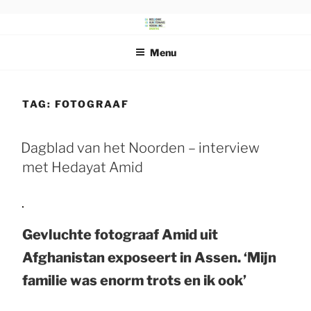
Ga
naar
DRENTS
Beeldende Kunstenaars Vereniging Drenthe
de
SCHILDERSGENOOTSCHAP
Menu
inhoud
TAG:
FOTOGRAAF
Dagblad van het Noorden – interview
met Hedayat Amid
Gevluchte fotograaf Amid uit
Afghanistan exposeert in Assen. ‘Mijn
familie was enorm trots en ik ook’