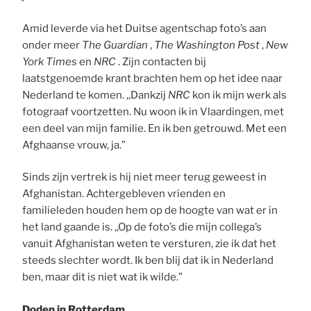
Amid leverde via het Duitse agentschap foto’s aan
onder meer
The Guardian
,
The Washington Post
,
New
York Times
en
NRC
. Zijn contacten bij
laatstgenoemde krant brachten hem op het idee naar
Nederland te komen. ,,Dankzij
NRC
kon ik mijn werk als
fotograaf voortzetten. Nu woon ik in Vlaardingen, met
een deel van mijn familie. En ik ben getrouwd. Met een
Afghaanse vrouw, ja.”
Sinds zijn vertrek is hij niet meer terug geweest in
Afghanistan. Achtergebleven vrienden en
familieleden houden hem op de hoogte van wat er in
het land gaande is. ,,Op de foto’s die mijn collega’s
vanuit Afghanistan weten te versturen, zie ik dat het
steeds slechter wordt. Ik ben blij dat ik in Nederland
ben, maar dit is niet wat ik wilde.”
Doden in Rotterdam