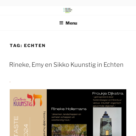
Ga
naar
DRENTS
Beeldende Kunstenaars Vereniging Drenthe
de
SCHILDERSGENOOTSCHAP
Menu
inhoud
TAG:
ECHTEN
Rineke, Emy en Sikko Kuunstig in Echten