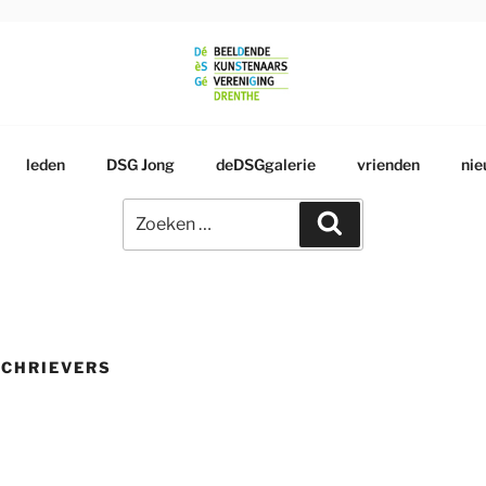
RSGENOOTSCHAP
leden
DSG Jong
deDSGgalerie
vrienden
nie
Zoeken
Zoeken
naar:
SCHRIEVERS