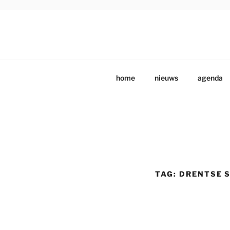
Ga
naar
de
DRENTS SCHILDE
Beeldende Kunstenaars Vereniging Drenthe
inhoud
home
nieuws
agenda
TAG:
DRENTSE 