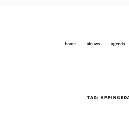
Ga
naar
de
DRENTS SCHILDE
Beeldende Kunstenaars Vereniging Drenthe
inhoud
home
nieuws
agenda
TAG:
APPINGED