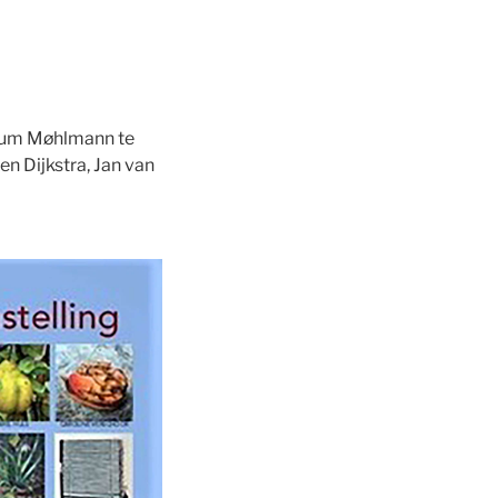
um Møhlmann te
n Dijkstra, Jan van