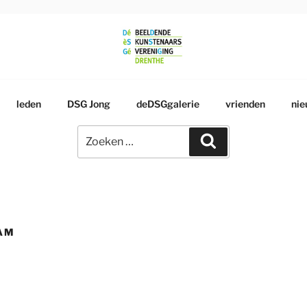
RSGENOOTSCHAP
leden
DSG Jong
deDSGgalerie
vrienden
nie
Zoeken
Zoeken
naar:
AM