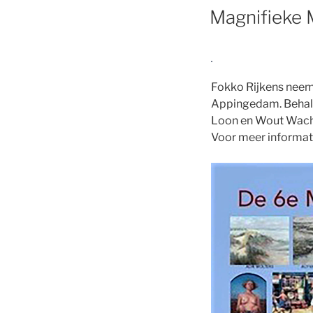
Magnifieke 
Fokko Rijkens neem
Appingedam. Behalv
Loon en Wout Wacht
Voor meer informat