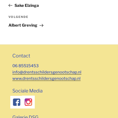
navigatie
bericht
Sake Elzinga
Volgend
VOLGENDE
bericht
Albert Greving
Contact
06 85515453
info@drentsschildersgenootschap.nl
www.drentsschildersgenootschap.nl
Sociale Media
Galerie DSG