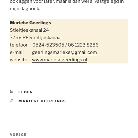
ook liggen voor later, maar is dan wel al vastgelegd in
mijn dagboek.
Marieke Geerlings
Stieltjeskanaal 24
7756 PE Stieltjeskanaal
telefoon 0524-523505 / 06 1223 8286
e-mail
geerlingsmarieke@gmail.com
website
www.mariekegeerlings.nl
CATEGORIEËN
LEDEN
TAGS
MARIEKE GEERLINGS
Bericht
Vorig
VORIGE